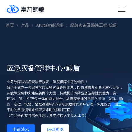
首页
产品
AIOps智能运维
应急灾备及混沌工程•鲸盾
/
/
/
应急灾备管理中心•鲸盾
业务故障快速发现响应恢复，深度保障业务连续性！
致力于建立一套完整的IT应急灾备管理体系，以快速恢复业务为核心目标，
从故障应急和灾难应急两个方面，持续提升保障业务连续性的能力，实
现“监、管、控”三位一体的能力融合。故障应急通过故障的预防、发现、响
应、定位、恢复、复盘改进6个环节形成故障的闭环管理；灾难应急，通过
平时的常规演练来保障灾难时的随时可切。
【产品全面支持信创生态，并支持接入主流AI工具】
申请演示
信创资质