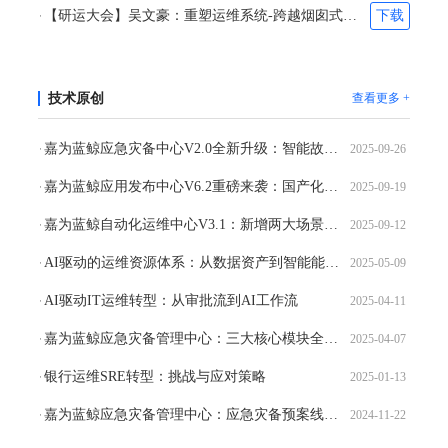
【研运大会】吴文豪：重塑运维系统-跨越烟囱式建设的陷阱
下载
技术原创
查看更多 +
嘉为蓝鲸应急灾备中心V2.0全新升级：智能故障排查定位，应急全流程打通，应急效率与体验全面革新
2025-09-26
嘉为蓝鲸应用发布中心V6.2重磅来袭：国产化、容器化、智能化，三驱赋能云原生发布
2025-09-19
嘉为蓝鲸自动化运维中心V3.1：新增两大场景、大模型赋能、场景全面优化，构建更安全更高效的自动化运维体系
2025-09-12
AI驱动的运维资源体系：从数据资产到智能能力的全面升级
2025-05-09
AI驱动IT运维转型：从审批流到AI工作流
2025-04-11
嘉为蓝鲸应急灾备管理中心：三大核心模块全新升级，开启移动应急新时代
2025-04-07
银行运维SRE转型：挑战与应对策略
2025-01-13
嘉为蓝鲸应急灾备管理中心：应急灾备预案线上化，一键灾备切换，保障业务连续性！ 嘉为蓝鲸
2024-11-22