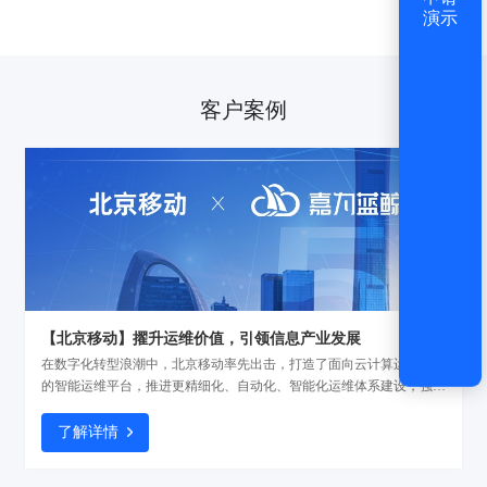
演示
客户案例
【北京移动】擢升运维价值，引领信息产业发展
在数字化转型浪潮中，北京移动率先出击，打造了面向云计算运维场景
的智能运维平台，推进更精细化、自动化、智能化运维体系建设，强化
系统风险和故障的早发现、早定位、早处置，保障业务稳定运行，并建
设完善的运维开发能力，实现从传统运维向运维开发的转型...
了解详情