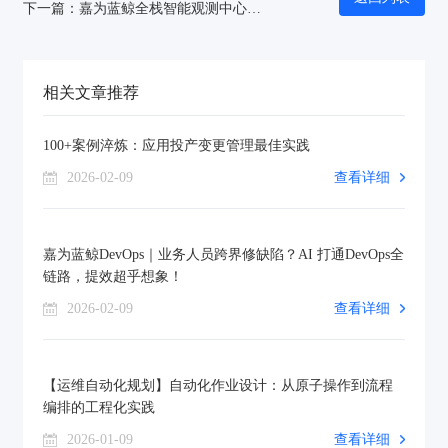
下一篇：嘉为蓝鲸全栈智能观测中心1.8重磅发布！
相关文章推荐
100+案例淬炼：应用投产变更管理最佳实践
2026-02-09
查看详细
嘉为蓝鲸DevOps｜业务人员跨界修缺陷？AI 打通DevOps全
链路，提效超乎想象！
2026-02-09
查看详细
【运维自动化规划】自动化作业设计：从原子操作到流程
编排的工程化实践
2026-01-09
查看详细