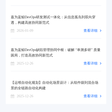
嘉为蓝鲸DevOps研发测试一体化：从信息孤岛到双向穿
透，构建高效协同新范式
2026-01-09
查看详细
嘉为蓝鲸DevOps缺陷管理协同中枢：破解 “单测多研” 质量
困局，打造高效协同新范式
2025-12-26
查看详细
【运维自动化规划】自动化场景设计：从组件级到混合场
景的全链路自动化构建
2025-12-26
查看详细