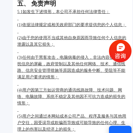
五、 免责声明
5.1如发生下述情形，本公司不承担任何法律责任：
验证码登录
密码登录
(1)依据法律规定或相关政府部门的要求提供您的个人信息；
(2)由于您的使用不当或其他自身原因而导致任何个人信息的
泄露以及其它损失；
(3)任何由于黑客攻击，电脑病毒的侵入，非法内容信息、骚
获取验证码
扰信息的屏蔽，政府管制以及其他任何网络、技术、通信线
路、信息安全管理措施等原因造成的服务中断、受阻等不能
满足用户要求的情形；
登录
(4)用户因第三方如运营商的通讯线路故障、技术问题、网
还没有账号？
立即注册
络、电脑故障、系统不稳定及其他因不可抗力造成的损失的
情形；
(5)用户之间通过本网站或本公司产品、程序及服务与其他用
户交往，因受误导或欺骗而导致或可能导致的任何心理、生
理上的伤害以及经济上的损失；