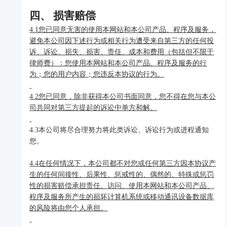
四、 损害赔偿
4.1您已同意无害的使用本网站和本公司产品、程序及服务，
避免本公司因下述行为或相关行为遭受来自第三方的任何投
诉、诉讼、损失、损害、责任、成本和费用（包括但不限于
律师费）：您使用本网站和本公司产品、程序及服务的行
为；您的用户内容；您违反本协议的行为。
4.2您已同意，除非获得本公司书面同意，您不得在您与本公
司共同对第三方提起的诉讼中单方和解。
4.3本公司将尽合理努力将此类诉讼、诉讼行为或进程通知
您。
4.4在任何情况下，本公司都不对您或任何第三方因本协议产
生的任何间接性、后果性、惩戒性的、偶然的、特殊或惩罚
性的损害赔偿承担责任。访问、使用本网站和本公司产品、
程序及服务所产生的损坏计算机系统或移动通讯设备数据库
的风险将由您个人承担。