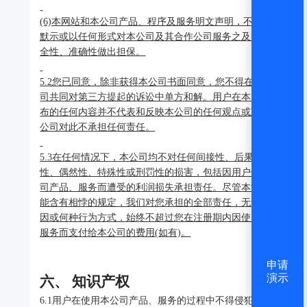
(6)本网站和本公司产品、程序及服务明文声明，不以明示、
默示或以任何形式对本公司及其合作公司服务之及时性、安
全性、准确性做出担保。
5.2您已同意，除非获得本公司书面同意，您不得在您与本公
司共同对第三方提起的诉讼中单方和解。用户在本网站所发
布的任何内容并不代表和反映本公司的任何观点或政策，本
公司对此不承担任何责任。
5.3在任何情况下，本公司均不对任何间接性、后果性、惩罚
性、偶然性、特殊性或刑罚性的损害，包括因用户使用本公
司产品、服务而遭受的利润损失承担责任。尽管本协议中可
能含有相悖的规定，我们对您承担的全部责任，无论因何原
因或何种行为方式，始终不超过您在注册期内因使用本公司
服务而支付给本公司的费用(如有)。
申请
演示
六、 知识产权
6.1用户在使用本公司产品、服务的过程中不得侵犯任何第三