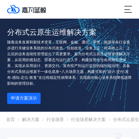
分布式云原生运维解决方案
随着业务发展和新技术变革，互联网、金融、通信、零售、能源等各行业逐
步进行关键业务系统的分布式改造、信创改造、业务上云，对高效上云、上
云后的业务连续性管理提出了高更要求。嘉为分布式云原生运维管理解决方
案，从应用的规划态、部署态与运行态入手，构建应用全生命周期管理体
系，实现从应用设计、资源交付、发布投产到运行监控的端到端治理，具备
分布式系统运维基于一体化底座+八大场景主题，构建可靠的“设计-交付-发
布-感知-定位-恢复”全过程稳定性保障体系，实现面向核心业务系统降低故障
影响的管理目标。
申请方案演示
首页
解决方案
行业场景
行业场景解决方案
分布式云原生
/
/
/
/