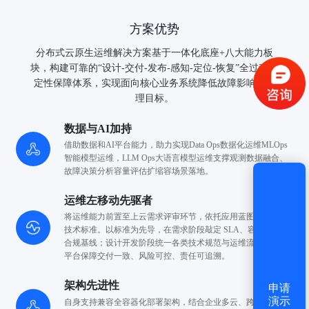
验证码登录
密码登录
方案优势
分布式云原生运维解决方案基于一体化底座+八大能力板
块，构建可靠的“设计-交付-发布-感知-定位-恢复”全过程稳
定性保障体系，实现面向核心业务系统降低故障影响的管
理目标。
获取验证码
数据与AI加持
借助数据和AI平台能力，助力实现Data Ops数据化运维
MLOps
登录
智能模型运维，LLM Ops大语言模型运维支撑观测数据融合、
故障决策分析容量评估扩缩容场景落地。
还没有账号？
立即注册
运维左移动先驱者
将运维能力前置至上云需求评审环节，依托应用蓝图沉淀云上
技术标准。
以标准为先导，在需求阶段敲定 SLA、容量、安全
合规基线；
设计开发阶段统一各类技术规范与运维流程，
依托
平台保障交付一致、风险可控、责任可追溯。
架构先进性
申请
演示
自身支持兼容全容器化部署架构，结合企业多云、跨网、
跨数