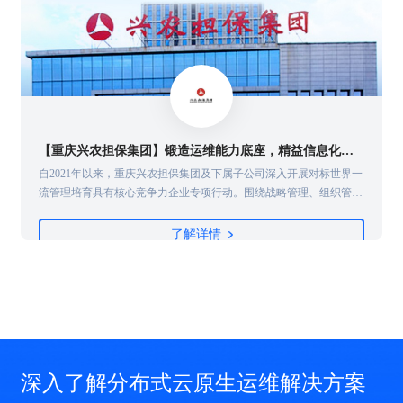
【重庆兴农担保集团】锻造运维能力底座，精益信息化管理
自2021年以来，重庆兴农担保集团及下属子公司深入开展对标世界一
流管理培育具有核心竞争力企业专项行动。围绕战略管理、组织管
理、运营管理、财务管理、风险管理、科技管理、人力资源管理、信
息化管理等8个领域，找差距、补短板、强弱项，加强管理体系和管
了解详情
理能力建设。其中，信息化管理作为8大领域之一，具有非常重要的
地位...
深入了解分布式云原生运维解决方案