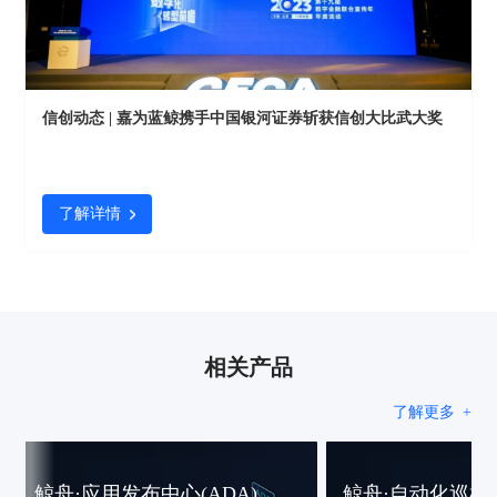
信创动态 | 嘉为蓝鲸携手中国银河证券斩获信创大比武大奖
了解详情
相关产品
了解更多
+
鲸舟·应用发布中心(ADA)
鲸舟·自动化巡检中心(G