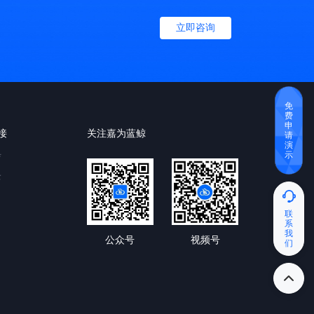
立即咨询
免
费
申
接
关注嘉为蓝鲸
请
演
示
育
云
联
系
我
公众号
视频号
们