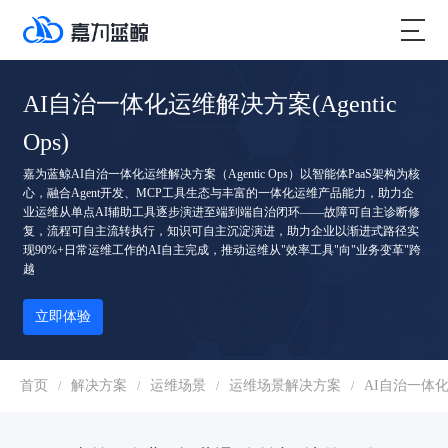
AI自治一体化运维解决方案(Agentic
Ops)
嘉为蓝鲸AI自治一体化运维解决方案（Agentic Ops）以智能体PaaS架构为核
心，融合Agent开发、MCP工具生态与丰富的一体化运维产品能力，助力企
业运维从单点AI辅助工具逐步演进至端到端自治闭环——故障可自主诊断修
复，流程可自主流转执行，知识可自主沉淀演进，助力企业以渐进式路径实
现90%+日常运维工作的AI自主完成，推动运维从"效率工具"向"业务变革"跨
越
立即体验
首页
解决方案
运维场景
运维场景解决方案
AI自治一体化运
/
/
/
/