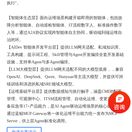
执行"。
【智能体生态层】面向运维场景构建开箱即用的智能体，包括故
障分析智能体、自动巡检智能体、IT流程数字人、标准操作数字
人等，通过A2A协议实现跨智能体自主协同，驱动端到端运维自
治闭环。
【AIDev 智能体开发平台层】提供LLM网关适配、私域知识库、
工具构建、提示词工程、Skill管理与Agent开发编排全套开发基础
设施，支持单Agent与多Agent编排。
【LLM大模型层】提供LLM网关适配不同的大模型底座，，兼容
验证码登录
密码登录
OpenAI、DeepSeek、Qwen、Hunyuan等主流大模型，并提供可持
续训练和演进的私域SRE领域大模型。
【运维基础平台层】提供数据感知与执行触手，涵盖CMDB配置
管理、可观测中心、ITSM流程管理、自动化运维、变更发布、灾
备应急等17+产品能力，是AI Agent驱动运维场景的核心底座，并
获取验证码
通过蓝鲸MCP Gateway将一体化运维平台能力统一发布为MCP
Server，供上层Agent标准化调用。
登录