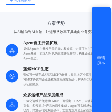
申请方案演示
还没有账号？
立即注册
方案优势
从AI辅助到AI自治，让运维从效率工具走向业务变革。
Agent自主开发扩展
提供Agent自主开发所需的能力和资源，企业可自主
可控进行
Agent开发，实现AI时代的运维开发转型，
构建企业自己的运维
申请
Agent生态。
演示
蓝鲸MCP生态
蓝鲸可一键完成API和MCP的转换，提供上万个原生MCP，
并
将MCP协议与企业级权限体系深度融合，解决MCP原生
无安全
认证的痛点。
众多运维产品深度集成
一体化运维平台提供CMDB、可观测、ITSM、自动化、变更、
灾备、多云等17+产品的原生集成，Agent可实时
感知全域运维
状态，精准执行跨系统操作，实现真正
意义上的端到端运维自