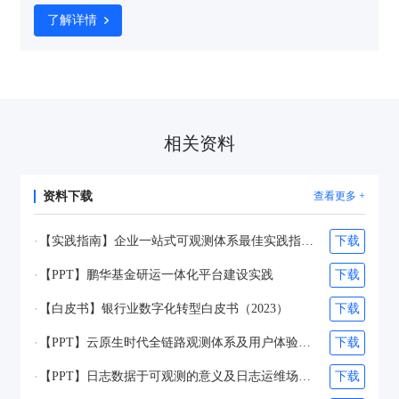
公交集团作为广州交通运输建设重要组成部分，认真贯彻落实国家数字
化转型战略，通过不断完善自身的运营网络，提高公交运营效率和服务
了解详情
质量。
相关资料
资料下载
查看更多 +
【实践指南】企业一站式可观测体系最佳实践指南（2025）
下载
【PPT】鹏华基金研运一体化平台建设实践
下载
【白皮书】银行业数字化转型白皮书（2023）
下载
【PPT】云原生时代全链路观测体系及用户体验优化体系的构建-刘阎&林超凡
下载
【PPT】日志数据于可观测的意义及日志运维场景和工具实践-夏子承&杨诗琪
下载