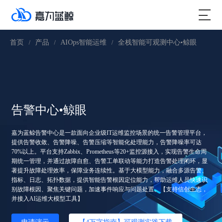
首页
产品
AIOps智能运维
全栈智能可观测中心•鲸眼
/
/
/
告警中心•鲸眼
嘉为蓝鲸告警中心是一款面向企业级IT运维监控场景的统一告警管理平台，
提供告警收敛、告警降噪、告警压缩等智能化处理能力，告警降噪率可达
70%以上。平台支持Zabbix、Prometheus等20+监控源接入，实现告警生命周
期统一管理，并通过故障自愈、告警工单联动等能力打造告警处理闭环，显
著提升故障处理效率，保障业务连续性。基于大模型能力，融合多源告警、
指标、日志、拓扑数据，提供智能告警根因定位能力，帮助运维人员快速识
别故障根因、聚焦关键问题，加速事件响应与问题处置。【支持信创生态，
并接入AI运维大模型工具】