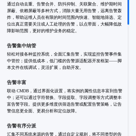
通过自动去重、告警合并、防抖抑制、关联聚合、维护期时间
屏蔽、依赖屏蔽等多种方式，消除大量无用告警，远离告警轰
炸，帮助运维人员在有限的时间范围内快速、智能地筛选、定
位出真正需要关注或人工处理的告警，以点带面，大幅降低故
障影响范围，更好的维护业务的稳定。
告警集中纳管
轻松对接各种监控系统，全面汇集告警，实现监控告警事件集
中管控；提供低成本，低门槛的告警源适配器开发框架——脚
本文件在线调试，灵活扩展，自助开发。
告警丰富
联动 CMDB，通过界面化设置，将实例的属性信息丰富到告警
中；还可以通过字符替换、字段提取、字段调整等方式调整丰
富告警字段。提供更多维度供筛选告警或配置告警策略，让告
警信息更全面、更易分析和定位故障。
告警有序分派
汇集不同系统来源的告警，通过自定义规则，将不同类型的告