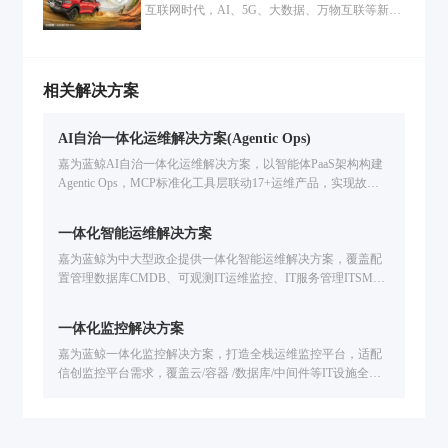
地，车企深化数字化转型！
互联网时代，AI、5G、大数据、万物互联等新技
建设投入，并提出数字化转型的战略。
术推动着各行业态的转变与发展，汽车行业顺势
而动，在技术上致力于让汽车更加聪明、环保；
在管理上以互联网打破时间与空间的限制进行协
同，让周转更迅速、让成本有效控制；在业务上
相关解决方案
提供精细化、定制化、多元化的服务。“行业领
先”不再仅限于产品的市场定位，同时也受管理、
AI自治一体化运维解决方案(Agentic Ops)
服务与技术支持的影响。
嘉为蓝鲸AI自治一体化运维解决方案，以智能体PaaS架构构建
Agentic Ops，MCP标准化工具层联动17+运维产品，实现故障
分析、自动巡检、流程数字人端到端运维自治。
一体化智能运维解决方案
嘉为蓝鲸为中大型政企提供一体化智能运维解决方案，覆盖配
置管理数据库CMDB、可观测IT运维监控、IT服务管理ITSM、
自动化运维、IT灾备应急、多云管理CMP、智能运维大模型开
发等企业IT运维场景。基于腾讯蓝鲸PaaS的海量实践，支持国
一体化监控解决方案
产信创环境，提升运维效率。免费申请方案演示。
嘉为蓝鲸一体化监控解决方案，打造全栈运维监控平台，适配
信创监控平台需求，覆盖云/容器 /数据库/中间件等IT设施全场
景监控。解决技术适配难、工具联动弱、故障定位慢等问题，
提供智能化告警处置、故障自愈、全生命周期告警管理，已服
务中信建投、广州公交、福田汽车等企业，助力提升运维效