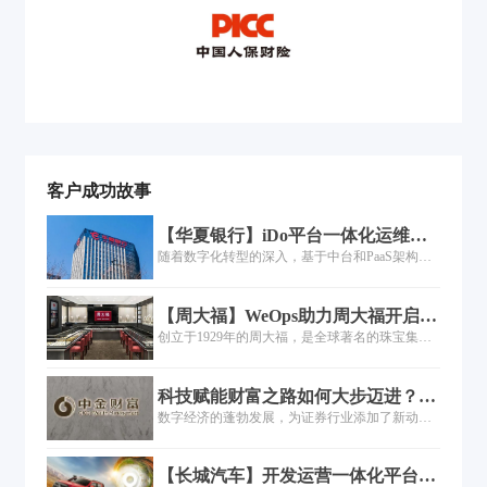
客户成功故事
【华夏银行】iDo平台一体化运维的
落地过程
随着数字化转型的深入，基于中台和PaaS架构的
一体化运维建设也在各行各业快速展开，但是如
何将运维平台本身的能力与企业已有的工具能力
【周大福】WeOps助力周大福开启IT
进行中台化整合、工具场景如何联动，是个复杂
运维数字化转型之路
创立于1929年的周大福，是全球著名的珠宝集
而庞大的工程......
团，零售网络遍及中国、日本、韩国、东南亚与
美国。嘉为蓝鲸WeOps平台上线后，除了主机监
科技赋能财富之路如何大步迈进？
控，监控范围增加了操作系统、数据库、中间
——中金财富研发转型升级之道
数字经济的蓬勃发展，为证券行业添加了新动
件、虚拟化、云平台、基础应用等维度，运维人
能，但突如其来的疫情爆发，使得行业无接触经
员可以主动针对影响业务的关键指标设置发现和
济需求快速增加，也让数字经济展现出了无限可
解决问题的流程。
【长城汽车】开发运营一体化平台落
能。在数字经济大势下，证券行业纷纷加大了IT