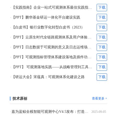
【实践指南】企业一站式可观测体系最佳实践指南（2025）
下载
【PPT】鹏华基金研运一体化平台建设实践
下载
【白皮书】银行业数字化转型白皮书（2023）
下载
【PPT】云原生时代全链路观测体系及用户体验优化体系的构建-刘阎&林超凡
下载
【PPT】日志数据于可观测的意义及日志运维场景和工具实践-夏子承&杨诗琪
下载
【PPT】可观测指标管理体系建设落地及插件功能设计和生态打造-苏文&孟世一
下载
【PPT】 可观测落地实践——从战略管理到工具落地-宋蕴真
下载
【研运大会】宋蕴真：可观测体系化建设之路
下载
技术原创
查看更多 +
嘉为蓝鲸全栈智能可观测中心V4.5发布：打造全链路、智能化的企业级可观测体系
2025-09-05