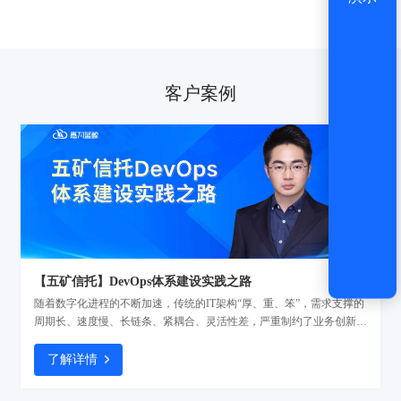
客户案例
【五矿信托】DevOps体系建设实践之路
随着数字化进程的不断加速，传统的IT架构“厚、重、笨”，需求支撑的
周期长、速度慢、长链条、紧耦合、灵活性差，严重制约了业务创新模
式的发展。基于此，五矿信托开启探索企业级的DevOps建设，引入
DevOps工具链加强流程体系建设，用统一的工具链实现稳敏双态实践
了解详情
并行，确保项目质量与管理的“可视、可管、可控、可信”。