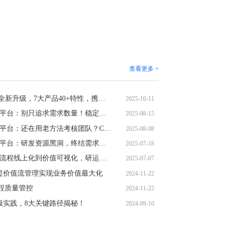
查看更多 +
嘉为蓝鲸DevOps平台V7.2 全新升级，7大产品40+特性，携手AI开启企业研发转型新周期
2025-10-11
嘉为蓝鲸CFlow价值流管理平台：别只追求需求数量！稳定交付，才是让业务放心的“定心丸”
2025-08-15
嘉为蓝鲸CFlow价值流管理平台：还在用老方法考核团队？CFlow带你从新角度重构产研效率
2025-08-08
嘉为蓝鲸CFlow价值流管理平台：研发资源黑洞，终结需求返工
2025-07-18
CFlow价值流管理平台：从流程线上化到价值可视化，研运黑盒破解之道
2025-07-07
通过价值流管理实现业务价值最大化
2024-11-22
全过程质量管控
2024-11-22
终极实践，8大关键路径揭秘！
2024-09-10