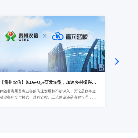
【贵州农信】以DevOps研发转型，加速乡村振兴最后一公里
【华夏银行
伴随着贵州普惠业务的飞速发展和不断深入，无论是数字金
随着数字化
了解详情
了解详
融业务的交付模式、过程管控、工艺建设还是流程管理，都
建设也在各
难以满足贵州农信下一阶段的业务发展需求，因此贵州农信
力与企业已
积极寻求解决方案，去改善乃至扭转当前数字金融业务交付
动，是个复杂而
困难的局面...