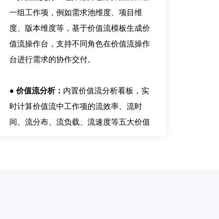
一组工作项，例如需求池维度、项目维
度、版本维度等，基于价值流模板生成价
值流操作台，支持不同角色在价值流操作
台进行需求的协作交付。
● 价值流分析：
内置价值流分析看板，实
时计算价值流中工作项的流效率、流时
间、流分布、流负载、流速度等五大价值
流指标，并支持以报告形式进行定时发
送。
● 插件库：
提供自定义插件能力，定义了
一套工作项流转和跨工具操作集成的接口
规范，支持用户通过插件打通单点工具的