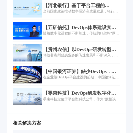
程，促进聚焦核心能力构建，提升研发交付效
【河北银行】基于平台工程的
率，降低运维运营风险，并最终实现业务价值的
DevOps 研发效能平台研究与实践
当前国家政策推动数字经济高质量发展，银行肩
快速构建，保持企业核心竞争力。
负经济数字化转型重任，需完善数字金融服务体
系，加大融资支持力度，护航企业发展。为助力
【五矿信托】DevOps体系建设实践
银行业务建设，服务本地实体经济，河北银行在
之路
随着数字化进程的不断加速，传统的IT架构“厚、
2022年引入优秀技术人才，加强数字化基础设施
重、笨”，需求支撑的周期长、速度慢、长链条、
建设，打造河北银行全行级研发效能平台，以一
紧耦合、灵活性差，严重制约了业务创新模式的
个个星星之火，成数字化转型燎原之势。
【贵州农信】以DevOps研发转型，
发展。基于此，五矿信托开启探索企业级的
加速乡村振兴最后一公里
伴随着贵州普惠业务的飞速发展和不断深入，无
DevOps建设，引入DevOps工具链加强流程体系
论是数字金融业务的交付模式、过程管控、工艺
建设，用统一的工具链实现稳敏双态实践并行，
建设还是流程管理，都难以满足贵州农信下一阶
确保项目质量与管理的“可视、可管、可控、可
【中国银河证券】缺少DevOps，企
段的业务发展需求，因此贵州农信积极寻求解决
信”。
业数字化转型就是带着脚镣跳舞
在企业级DevOps平台建设的前期，中国银河证券
方案，去改善乃至扭转当前数字金融业务交付困
已有近百人规模的自主研发团队，此时的工具集
难的局面...
以开源与免费的工具为主。研发人员自发组织建
【零束科技】DevOps研发数字化体
设DevOps的工具，呈现点状分布、工具功能单
系建设实践
零束科技定位于平台型科技公司，作为“数据决定
一、服务连续性弱的特点，也很少会做业务连续
体验，软件定义汽车”的践行者，智能车联云平台
性和工具链集群部署，同时有重复建设的特点，
需要支持百万车辆接入，同时支持大量数据管理
这是大部分国内金融企业DevOps的现状......
调度，这对云平台的性能、稳定及安全性提出了
极高要求。为进一步缩短云端研发迭代周期、提
相关解决方案
升软件产品交付质量及开发效率、提高信息技术
对车端业务需求的响应速度，零束科技与嘉为蓝