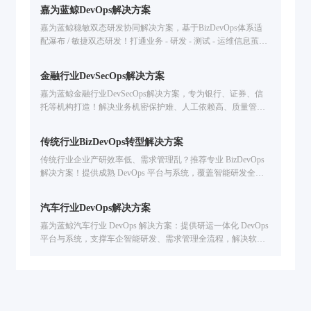
嘉为蓝鲸DevOps解决方案
鲸合作，打造DevOps研运一体化平台，提升持续
集成、持续交付、持续部署能力，有效提升研发
嘉为蓝鲸稳敏双态研发协同解决方案，基于BizDevOps体系适
效能。
配瀑布 / 敏捷双态研发！打通业务 - 研发 - 测试 - 运维信息茧
房，统一管理研发资产，全流程度量分析，解决研发效能低、
协同难问题，已服务金融 / 汽车等行业企业提升交付效率。
金融行业DevSecOps解决方案
嘉为蓝鲸金融行业DevSecOps解决方案，专为银行、证券、信
托等机构打造！解决业务机密保护难、人工依赖高、质量管控
弱、度量分析难痛点，提供本地化 / 混合云部署、全生命周期
质量管控、研发数据可视化，助力提升数字业务交付效率 & 数
传统行业BizDevOps转型解决方案
字资产安全
传统行业企业产研效率低、需求管理乱？推荐专业 BizDevOps
解决方案！提供成熟 DevOps 平台与系统，覆盖智能研发全流
程，从需求管理到交付运维全链路提效，助力企业敏捷转型与
数字创新。
汽车行业DevOps解决方案
嘉为蓝鲸汽车行业 DevOps 解决方案：提供研运一体化 DevOps
平台与系统，支撑车企智能研发、需求管理全流程，解决软件
交付慢 / 研运协同难问题，服务东风 / 长城等车企，助力提升软
件交付效率！