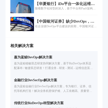
【华夏银行】iDo平台一体化运维的
等板块，拥有从金融产品研发至销售及后期风险
落地过程
随着数字化转型的深入，基于中台和PaaS架构的
控制、客户服务完整业务链条......
一体化运维建设也在各行各业快速展开，但是如
何将运维平台本身的能力与企业已有的工具能力
【中国银河证券】缺少DevOps，企
进行中台化整合、工具场景如何联动，是个复杂
业数字化转型就是带着脚镣跳舞
在企业级DevOps平台建设的前期，中国银河证券
而庞大的工程......
已有近百人规模的自主研发团队，此时的工具集
以开源与免费的工具为主。研发人员自发组织建
设DevOps的工具，呈现点状分布、工具功能单
一、服务连续性弱的特点，也很少会做业务连续
相关解决方案
性和工具链集群部署，同时有重复建设的特点，
这是大部分国内金融企业DevOps的现状......
嘉为蓝鲸DevOps解决方案
嘉为蓝鲸稳敏双态研发协同解决方案，基于BizDevOps体系适
配瀑布 / 敏捷双态研发！打通业务 - 研发 - 测试 - 运维信息茧
房，统一管理研发资产，全流程度量分析，解决研发效能低、
协同难问题，已服务金融 / 汽车等行业企业提升交付效率。
金融行业DevSecOps解决方案
嘉为蓝鲸金融行业DevSecOps解决方案，专为银行、证券、信
托等机构打造！解决业务机密保护难、人工依赖高、质量管控
弱、度量分析难痛点，提供本地化 / 混合云部署、全生命周期
质量管控、研发数据可视化，助力提升数字业务交付效率 & 数
传统行业BizDevOps转型解决方案
字资产安全