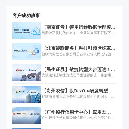
客户成功故事
【南京证券】善用运维数据治理模
型，赋能精细化运营管理
随着数字化时代的来临，企业发展离不开数字化
转型。南京证券在实践企业数字化转型中的IT服
务管理新实践，利用运维数据治理模型，构建业
【北京银联商务】科技引领运维革
务消费的一体化场景，通过精细化管理提升IT服
命，嘉为蓝鲸WeOps打造运维新底座
银联商务股份有限公司是首批获得人民银行颁发
务质量和效率。截至2022年末，南京证券已拥有
《中华人民共和国支付业务许可证》的支付机
几千台物理服务器、近千台网络安全设备、近百
构，经过20多年的精耕细作，取得了国内收单机
条光纤专线，IT 基础设施初具规模。公司IT服务
【民生证券】敏捷转型大步迈进！民
构第一、亚太地区第二的排名以及46.3%的市场份
管理主要围绕日常业务运营来开展，确保IT服务
生证券敏捷实践培训圆满结束！
为快速推进敏捷方法在民生证券的进一步落地推
额的不俗的业绩，作为银联商务子公司的北京银
整体运作既满足业务需求又符合制度规范。
广和成熟应用，日前民生证券携手嘉为蓝鲸开展
联商务有限公司（以下简称“北京银联商务”）正
了敏捷实践培训项目。近日，咨询培训项目圆满
加快推进各项数字基础设施建设，不断夯实“科技
【贵州农信】以DevOps研发转型，
落幕并于现场进行颁奖仪式，这标志着民生证券
银商”基座，为客户的发展助力，也为实体经济注
加速乡村振兴最后一公里
伴随着贵州普惠业务的飞速发展和不断深入，无
的组织敏捷转型正式迈出新的步伐，为后续实现
入支付与科技的动能
论是数字金融业务的交付模式、过程管控、工艺
通过组织敏捷带动金融科技创新，提高工程技术
建设还是流程管理，都难以满足贵州农信下一阶
能力，进一步强化企业敏捷实践能力打下了坚实
【广州银行信用卡中心】应用发
段的业务发展需求，因此贵州农信积极寻求解决
的基础。
布“快”且“稳”，5分钟实现一键发
广州银行股份有限公司信用卡中心成立于2011
方案，去改善乃至扭转当前数字金融业务交付困
布！
年，隶属于广州银行，是广州银行的分行级机
难的局面...
构、战略部门。业务范围涵盖信用卡、消费分期