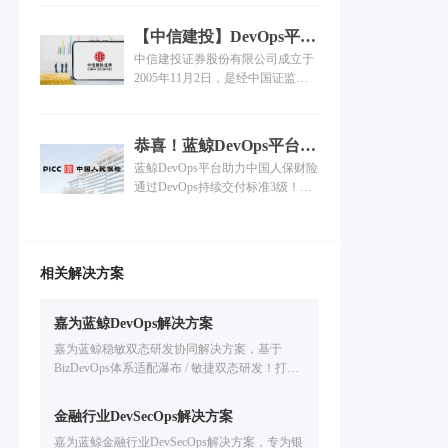
来在DevOps垂直领域深耕的充足技
业务稳定运营打造统一IT管理基
术能力和丰富实施经验，为东风集
础，牢固企业数字化转型的技术底
【中信建投】DevOps平台
团数字业务的未来发展态势提前搭
座。
通过信通院持续交付3级评
中信建投证券股份有限公司成立于
建好DevOps能力体系。
估，需求平均交付周期6.5
2005年11月2日，是经中国证监会
天
批准设立的全国性大型综合证券公
司，投资银行业务连续8年保持行
业前3名。公司拥有900万证券经纪
恭喜！蓝鲸DevOps平台助
业务客户，托管证券市值4.31万亿
力中国人保财险通过
蓝鲸DevOps平台助力中国人保财险
元，位居行业第2名。
DevOps持续交付标准3
通过DevOps持续交付标准3级！近
级！
期，中国人民财产保险股份有限公
司（简称：中国人保财险）的分布
式核心系统项目顺利通过中国信息
通信研究院开展地《研发运营一体
相关解决方案
（ DevOps ）能力成熟度模型》系
列标准持续交付3级评估。成为首
家通过 DevOps 持续交付标准 3 级
嘉为蓝鲸DevOps解决方案
评估的保险公司，代表着中国人保
嘉为蓝鲸稳敏双态研发协同解决方案，基于
财险的DevOps持续交付水平达到国
BizDevOps体系适配瀑布 / 敏捷双态研发！打通
内领先。
业务 - 研发 - 测试 - 运维信息茧房，统一管理研
发资产，全流程度量分析，解决研发效能低、
金融行业DevSecOps解决方案
协同难问题，已服务金融 / 汽车等行业企业提升
嘉为蓝鲸金融行业DevSecOps解决方案，专为银
交付效率。