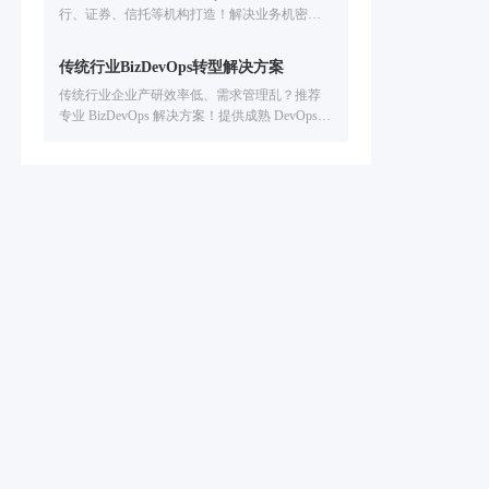
行、证券、信托等机构打造！解决业务机密保
护难、人工依赖高、质量管控弱、度量分析难
痛点，提供本地化 / 混合云部署、全生命周期质
传统行业BizDevOps转型解决方案
量管控、研发数据可视化，助力提升数字业务
传统行业企业产研效率低、需求管理乱？推荐
交付效率 & 数字资产安全
专业 BizDevOps 解决方案！提供成熟 DevOps
平台与系统，覆盖智能研发全流程，从需求管
理到交付运维全链路提效，助力企业敏捷转型
与数字创新。