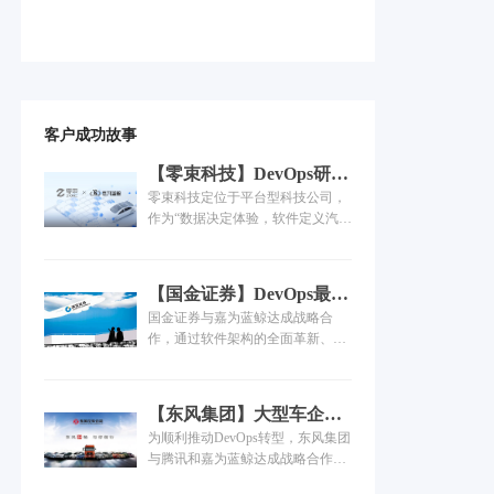
客户成功故事
【零束科技】DevOps研发
数字化体系建设实践
零束科技定位于平台型科技公司，
作为“数据决定体验，软件定义汽
车”的践行者，智能车联云平台需要
支持百万车辆接入，同时支持大量
数据管理调度，这对云平台的性
【国金证券】DevOps最佳
能、稳定及安全性提出了极高要
实践，助力企业数字业务
国金证券与嘉为蓝鲸达成战略合
求。为进一步缩短云端研发迭代周
高效交付
作，通过软件架构的全面革新、研
期、提升软件产品交付质量及开发
发实践的体系化导入、组织管理的
效率、提高信息技术对车端业务需
持续优化和企业文化的建设塑造等
求的响应速度，零束科技与嘉为蓝
DevOps能力体系建设维度，帮助国
鲸合作，打造DevOps研运一体化平
【东风集团】大型车企的
金证券全方位改善软件质效体系，
台，提升持续集成、持续交付、持
DevOps转型之路！
为顺利推动DevOps转型，东风集团
实现数字业务交付的高效率和高质
续部署能力，有效提升研发效能。
与腾讯和嘉为蓝鲸达成战略合作意
量。其中重点通过为国金证券构建
向，希望通过腾讯和嘉为蓝鲸多年
企业级DevOps研运一体化平台，为