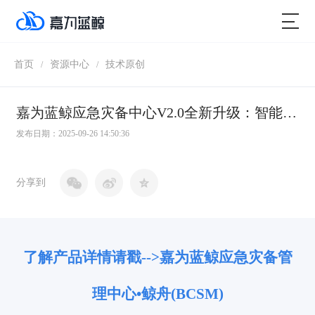
首页
资源中心
技术原创
/
/
嘉为蓝鲸应急灾备中心V2.0全新升级：智能故障排查定位，应急全流程打通，应急效率与体验全面革新
发布日期：2025-09-26 14:50:36
分享到
了解产品详情请戳-->嘉为蓝鲸
应急灾备管
理中心•鲸舟(BCSM)