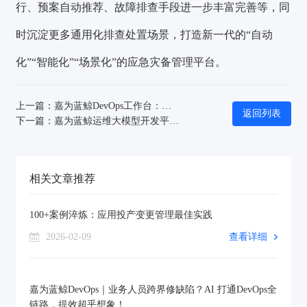
行、预案自动推荐、故障排查手段进一步丰富完善等，同
时沉淀更多通用化排查处置场景，打造新一代的“自动
化”“智能化”“场景化”的应急灾备管理平台。
上一篇：嘉为蓝鲸DevOps工作台：信息按需呈现，扩展随需适配，企业研发效率一键拉满！
返回列表
下一篇：嘉为蓝鲸运维大模型开发平台V2.0发布：智能体升级，支持MCP，运维大模型全场景落地
相关文章推荐
100+案例淬炼：应用投产变更管理最佳实践
2026-02-09
查看详细
嘉为蓝鲸DevOps｜业务人员跨界修缺陷？AI 打通DevOps全
链路，提效超乎想象！