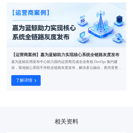
【运营商案例】嘉为蓝鲸助力实现核心系统全链路灰度发布
嘉为蓝鲸应用发布中心助力国内运营商完成全业务线 DevOps 集约建
设，落地核心系统不停机全链路灰度发布，解决多云融合、夜间变更低
效、故障影响大等行业痛点，实现敏捷规模化与创新实用化，大幅降本
提效并保障业务连续性。
了解详情
相关资料