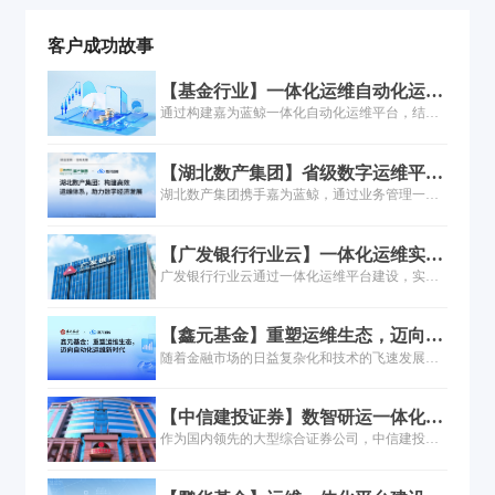
客户成功故事
【基金行业】一体化运维自动化运维
场景实践
通过构建嘉为蓝鲸一体化自动化运维平台，结合
多场景自动化运维，在满足监管合规需求的同
时，破解传统运维效率低、人为风险高的问题，
【湖北数产集团】省级数字运维平台
为基金行业业务稳定运行与数字化转型提供支
如何实现90%告警收敛与60+业务系
湖北数产集团携手嘉为蓝鲸，通过业务管理一体
撑。
统纳管？
化平台实现运维数字化转型。案例覆盖统一监
控、告警收敛90%、IT服务全生命周期管理，助
【广发银行行业云】一体化运维实
力省级数字平台高效运营。
践：构建160+数据模型，实现运维全
广发银行行业云通过一体化运维平台建设，实现
链路自动化管控
对象数字化（160+模型）、状态数字化（闭环告
警管理）、服务行为数字化、操作自动化及运营
【鑫元基金】重塑运维生态，迈向自
可视化五大能力。案例涵盖CMDB重构、监控告
动化运维新时代
随着金融市场的日益复杂化和技术的飞速发展，
警统一、流程线上化等关键场景，为金融行业云
鑫元基金以其稳健的经营策略和不断创新的业务
运维提供自动化、智能化转型路径参考。点击了
能力，在公募基金行业中稳步前行。然而，随着
解完整解决方案与落地成效。
【中信建投证券】数智研运一体化平
业务的快速发展和监管政策的日益严格，鑫元基
台建设探索和实践
作为国内领先的大型综合证券公司，中信建投证
金在享受业务增长带来喜悦的同时，也不得不面
券近年来不断深化数字化能力。本文主要阐述中
对IT运维体系面临的严峻挑战。传统的运维模式
信建投证券基于“自动化、标准化、可信化、知识
已难以满足当前业务快速发展以及数字化转型的