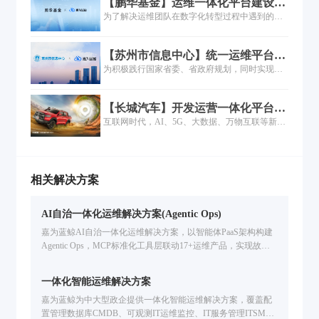
【鹏华基金】运维一体化平台建设实
化、数字化、服务化”框架建设“六化一体”的数字
需求，运维对象愈发复杂将带来数据孤岛与运维
践
为了解决运维团队在数字化转型过程中遇到的各
智能研运一体化平台，推动研发模式向敏捷模式
成本增加等新问题。
类难题，鹏华基金以工具建设为抓手，依托理念
转型，显著提升研发效率和质量：2023年用户故
先进的运维PaaS平台，以点带面，对运维管理体
事交付周期同比缩短48%，用户故事吞吐量同比
【苏州市信息中心】统一运维平台落
系进行全面优化升级，主要涉及工具支撑体系、
提升17.9%，缺陷解决同比降低50%...
地，嘉为助力市级政府数字化转型！
为积极践行国家省委、省政府规划，同时实现信
流程管理体系、指标度量体系及人员组织体系的
息化管理水平的跨越式发展，苏州市信息中心决
优化建设。
定全面推动单位工作质量、效率与动力的变革，
【长城汽车】开发运营一体化平台落
在信息化体系上建立统一运维运营管理体系，护
地，车企深化数字化转型！
互联网时代，AI、5G、大数据、万物互联等新技
航业务快速及稳定发展，实现技术与业务的快速
术推动着各行业态的转变与发展，汽车行业顺势
融合......
而动，在技术上致力于让汽车更加聪明、环保；
在管理上以互联网打破时间与空间的限制进行协
同，让周转更迅速、让成本有效控制；在业务上
相关解决方案
提供精细化、定制化、多元化的服务。“行业领
先”不再仅限于产品的市场定位，同时也受管理、
AI自治一体化运维解决方案(Agentic Ops)
服务与技术支持的影响。
嘉为蓝鲸AI自治一体化运维解决方案，以智能体PaaS架构构建
Agentic Ops，MCP标准化工具层联动17+运维产品，实现故障
分析、自动巡检、流程数字人端到端运维自治。
一体化智能运维解决方案
嘉为蓝鲸为中大型政企提供一体化智能运维解决方案，覆盖配
置管理数据库CMDB、可观测IT运维监控、IT服务管理ITSM、