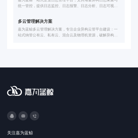
统一管控，提供日志监控、日志报警、日志分析、日志可视化
能力，可实现智能故障定位、安全审计、业务链路追踪，已服
务公交、金融、医疗、制造等行业，助力企业提速排障效率。
多云管理解决方案
嘉为蓝鲸多云管理解决方案，专注企业异构云管平台建设：一
站式纳管公有云、私有云、混合云及物理机资源，破解异构云
统管难题；支持跨云管理与自动化多云资源交付，提升资源发
放效率；结合数据中心云管与精细化云运营分析，优化资源利
用率、降低成本，保障云资源合规，助力企业实现云运营降本
增效。
3593213400
DevOps@canway.net
020-38847288
关注嘉为蓝鲸