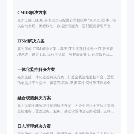
自动化运维、IT灾备应急、多云管理CMP、智能运维大模型开
发等企业IT运维场景。基于腾讯蓝鲸PaaS的海量实践，支持国
CMDB解决方案
产信创环境，提升运维效率。免费申请方案演示。
嘉为蓝鲸 CMDB 是专业企业配置管理数据库与CMDB软件，提
供自动发现、流程联动、数据治理能力，适配配置管理平台需
求，助力企业破解IT运维痛点，构建可信配置数据体系。
ITSM解决方案
嘉为蓝鲸 ITSM 解决方案，基于 ITIL 实践打造专业 IT 服务管
理系统，覆盖 ITIL 流程全场景，可解决企业 IT 运维服务流程
僵化、响应慢、难集成问题；融合低代码 + 自动化 + ITOM 集
成能力，助力运维合规化、效率提升，降低运营成本。
一体化监控解决方案
嘉为蓝鲸一体化监控解决方案，打造全栈运维监控平台，适配
信创监控平台需求，覆盖云/容器 /数据库/中间件等IT设施全场
景监控。解决技术适配难、工具联动弱、故障定位慢等问题，
提供智能化告警处置、故障自愈、全生命周期告警管理，已服
融合观测解决方案
务中信建投、广州公交、福田汽车等企业，助力提升运维效
率，保障业务稳定运行。
嘉为蓝鲸全栈智能可观测解决方案，为企业提供全方位IT资源
监控服务，覆盖业务、服务、基础软硬件全链路观测，支持指
标/日志/链路追踪，智能告警降噪，联动CMDB/ITSM高效排
障，可申请试用。
日志管理解决方案
嘉为蓝鲸一站式企业日志管理平台，支持海量异构日志采集与