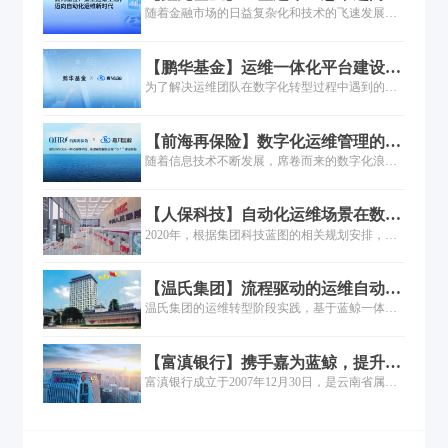
动化运维新时代
随着金融市场的日益复杂化和技术的飞速发展，
岛”与“管理盲区”，确保业务连续性与稳定性的同
鑫元基金以其稳健的经营策略和不断创新的业务
时，还显著提高了运维效率与服务质量。未来，
能力，在公募基金行业中稳步前行。然而，随着
随着WeOps平台的不断升级与优化，融麟科技将
【鹏华基金】运维一体化平台建设实
业务的快速发展和监管政策的日益严格，鑫元基
继续深化其在IT运维领域的探索与实践，推动企
践
为了解决运维团队在数字化转型过程中遇到的各
金在享受业务增长带来喜悦的同时，也不得不面
业向更高水平迈进。
类难题，鹏华基金以工具建设为抓手，依托理念
对IT运维体系面临的严峻挑战。传统的运维模式
先进的运维PaaS平台，以点带面，对运维管理体
已难以满足当前业务快速发展以及数字化转型的
【前海再保险】数字化运维管理的实
系进行全面优化升级，主要涉及工具支撑体系、
需求，运维对象愈发复杂将带来数据孤岛与运维
践之路！
随着信息技术不断发展，席卷而来的数字化浪潮
流程管理体系、指标度量体系及人员组织体系的
成本增加等新问题。
将保险业推到了变革和创新的风口浪尖。作为金
优化建设。
融保险领域的重要组成部分，前海再保险在发
【人保科技】自动化运维场景在数据
挥“减震器”功效、推动巨灾保险体系建设的同
中心的落地之网络策略自动化管理
2020年，根据集团科技蓝图的相关规划安排，为
时，全面推进 “战略规划与组织流程建设”、“业务
提升数据中心南中心机房精细化和智能化管理水
经营管理数字化”、“数据能力建设”、“科技能力
平，南中心携手嘉为蓝鲸，打造“机房统一运维中
建设”以及“风险防范”五个方面的建设工作，其
【温氏集团】流程驱动的运维自动化
台+机房运维服务场景+数据报表及展示”的统一运
中，数字化系统的建设和运维服务的重任落到了
在温氏集团的实践
温氏集团的运维转型阶段实践，基于蓝鲸一体化
维管理平台，基于蓝鲸PaaS平台底座，构建一级
IT部门肩上，这无疑给运维团队带来巨大的挑
平台底座，从对象数字化（CMDB、监控告警）
原生工具五大域，含配置管理域、监控与故障处
战...
到行为数字化（自动化运维），再到运营数字化
理域、运维自动化域、ITSM运维流程自动化域、
【富滇银行】携手嘉为蓝鲸，提升运
（统一运维门户、资源计费管理、运维流程
运维大数据域。
维管理自动化水平！
富滇银行成立于2007年12月30日，是云南省属地
SLA），按部就班，循序渐进。
方法人银行，依托创立于1912年的百年品牌历史
沉淀，发扬“心以致远，行于维新”的文化理念，
致力于加快发展地方金融业、促进云南经济社会