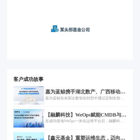
客户成功故事
嘉为蓝鲸携手湖北数产、广西移动及
资产管理领域客户，联合斩获央国企
嘉为蓝鲸在央国企数智化转型中通过定制化智能
数智化转型优秀案例！
运维类平台解决方案，助力客户解决运维痛点、
实现数字化升级，其能力获行业权威认可。
【融麟科技】WeOps赋能CMDB与自
动化管控驱动企业IT资源高效管理！
在成功落地WeOps一体化运维平台后，融麟科技
实现了IT资源管理的质的飞跃。如今，融麟科技
的运维团队能够轻松应对复杂多变的业务需求，
【鑫元基金】重塑运维生态，迈向自
快速响应系统故障，打破了原有的“数据孤