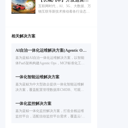
行业纷纷加大了IT建设投入，并提
体化平台落地，车企深化
互联网时代，AI、5G、大数据、万
出数字化转型的战略。
数字化转型！
物互联等新技术推动着各行业态的
转变与发展，汽车行业顺势而动，
在技术上致力于让汽车更加聪明、
环保；在管理上以互联网打破时间
与空间的限制进行协同，让周转更
相关解决方案
迅速、让成本有效控制；在业务上
提供精细化、定制化、多元化的服
务。“行业领先”不再仅限于产品的
AI自治一体化运维解决方案(Agentic Ops)
市场定位，同时也受管理、服务与
嘉为蓝鲸AI自治一体化运维解决方案，以智能
技术支持的影响。
体PaaS架构构建Agentic Ops，MCP标准化工具
层联动17+运维产品，实现故障分析、自动巡
检、流程数字人端到端运维自治。
一体化智能运维解决方案
嘉为蓝鲸为中大型政企提供一体化智能运维解
决方案，覆盖配置管理数据库CMDB、可观测IT
运维监控、IT服务管理ITSM、自动化运维、IT
灾备应急、多云管理CMP、智能运维大模型开
一体化监控解决方案
发等企业IT运维场景。基于腾讯蓝鲸PaaS的海量
嘉为蓝鲸一体化监控解决方案，打造全栈运维
实践，支持国产信创环境，提升运维效率。免
监控平台，适配信创监控平台需求，覆盖云/容
费申请方案演示。
器 /数据库/中间件等IT设施全场景监控。解决技
术适配难、工具联动弱、故障定位慢等问题，