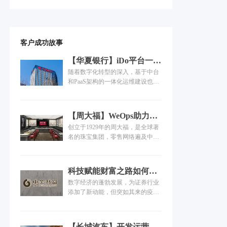
客户成功故事
【华夏银行】iDo平台一体
化运维的落地过程
随着数字化转型的深入，基于中台
和PaaS架构的一体化运维建设也在
各行各业快速展开，但是如何将运
维平台本身的能力与企业已有的工
具能力进行中台化整合、工具场景
【周大福】WeOps助力周
如何联动，是个复杂而庞大的工
大福开启IT运维数字化转
创立于1929年的周大福，是全球著
程......
型之路
名的珠宝集团，零售网络遍及中
国、日本、韩国、东南亚与美国。
嘉为蓝鲸WeOps平台上线后，除了
主机监控，监控范围增加了操作系
科技赋能财富之路如何大
统、数据库、中间件、虚拟化、云
步迈进？——中金财富研
数字经济的蓬勃发展，为证券行业
平台、基础应用等维度，运维人员
发转型升级之道
添加了新动能，但突如其来的疫情
可以主动针对影响业务的关键指标
爆发，使得行业无接触经济需求快
设置发现和解决问题的流程。
速增加，也让数字经济展现出了无
限可能。在数字经济大势下，证券
【长城汽车】开发运营一