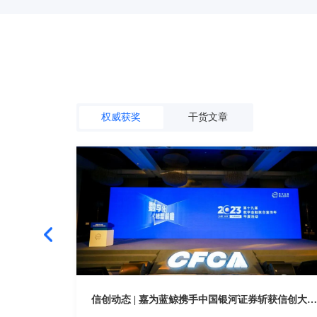
权威获奖
干货文章
信创动态 | 嘉为蓝鲸携手中国银河证券斩获信创大比武大奖