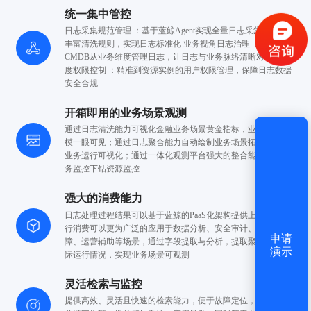
统一集中管控
日志采集规范管理 ：基于蓝鲸Agent实现全量日志采集，支持
丰富清洗规则，实现日志标准化 业务视角日志治理 ：依托
CMDB从业务维度管理日志，让日志与业务脉络清晰对应 细粒
获取验证码
度权限控制 ：精准到资源实例的用户权限管理，保障日志数据
安全合规
登录
开箱即用的业务场景观测
通过日志清洗能力可视化金融业务场景黄金指标，业务运行规
还没有账号？
立即注册
模一眼
可见；通过日志聚合能力自动绘制业务场景拓扑，实现
业务
运行可视化；通过一体化观测平台强大的整合能力
实现业
务监控下钻资源监控
强大的消费能力
日志处理过程结果可以基于蓝鲸的PaaS化架构提供上层SaaS进
行消费
可以更为广泛的应用于数据分析、安全审计、运维保
申请
障、运营辅助
等场景，通过字段提取与分析，提取聚合业务实
演示
际
运行情况，实现业务场景可观测
灵活检索与监控
提供高效、灵活且快速的检索能力，便于故障定位，基于日志