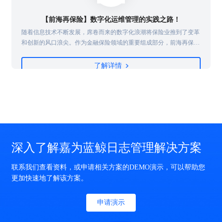
【前海再保险】数字化运维管理的实践之路！
实
随着信息技术不断发展，席卷而来的数字化浪潮将保险业推到了变革
，
和创新的风口浪尖。作为金融保险领域的重要组成部分，前海再保险
在发挥“减震器”功效、推动巨灾保险体系建设的同时，全面推进 “战
络
略规划与组织流程建设”、“业务经营管理数字化”、“数据能力建
了解详情
理
设”、“科技能力建设”以及“风险防范”五个方面的建设工作，其中，数
求
字化系统的建设和运维服务的重任落到了IT部门肩上，这无疑给运维
团队带来巨大的挑战...
深入了解嘉为蓝鲸日志管理解决方案
联系我们查看资料，或申请相关方案的DEMO演示，可以帮助您
更加快速地了解该方案。
申请演示