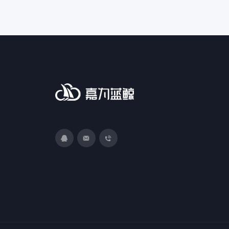
3593213400
DevOps@canway.net
020-38847288