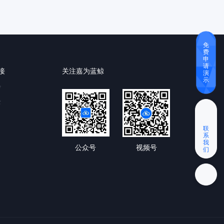
免
费
申
请
接
关注嘉为蓝鲸
演
示
育
云
联
系
我
公众号
视频号
们