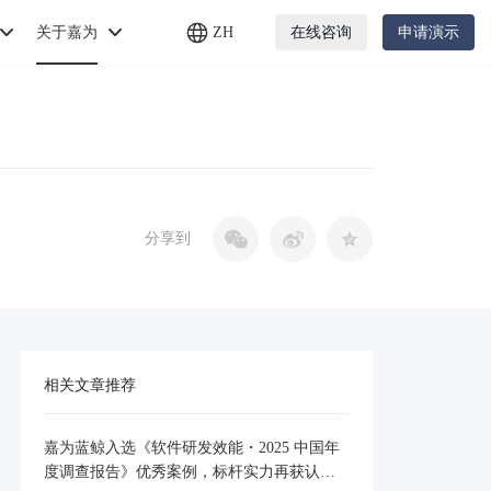
关于嘉为
ZH
在线咨询
申请演示
分享到
相关文章推荐
嘉为蓝鲸入选《软件研发效能・2025 中国年
度调查报告》优秀案例，标杆实力再获认