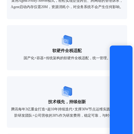
采用Agent-Proxy-Server模式，轻松实现企业跨云、跨网络的管理诉求，
登录
Agent启动内存仅需20M，资源消耗小，对业务系统不会产生任何影响。
还没有账号？
立即注册
软硬件全栈适配
国产化+容器+传统架构的软硬件全栈适配，统一管理。
技术领先，持续创新
腾讯每年3亿重金打造+超10年持续迭代+支撑30W节点运维实践+300+高
阶研发团队+公司营收的30%作为研发费用，稳定可靠，与时俱进。