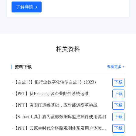
构第一、亚太地区第二的排名以及46.3%的市场份额的不俗的业绩，作
为银联商务子公司的北京银联商务有限公司（以下简称“北京银联商
了解详情
务”）正加快推进各项数字基础设施建设，不断夯实“科技银商”基座，
为客户的发展助力，也为实体经济注入支付与科技的动能
相关资料
资料下载
查看更多 +
【白皮书】银行业数字化转型白皮书（2023）
下载
【PPT】从Exchange谈企业邮件系统运维
下载
【PPT】夯实IT运维基础，应对能源变革挑战
下载
【S-mart工具】嘉为蓝鲸数据库监控插件使用说明
下载
【PPT】云原生时代全链路观测体系及用户体验优化体系的构建-刘阎&林超凡
下载