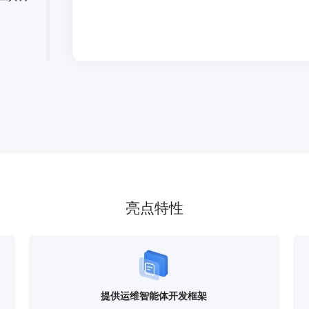
文件上
 RAG
特定的
入方式，
异，为上
限、审
亮点特性
提供运维智能体开发框架