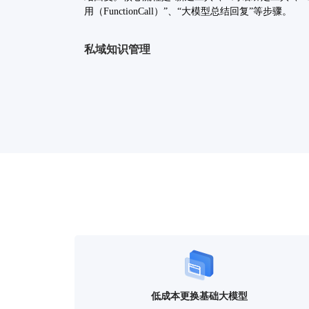
用（FunctionCall）”、“大模型总结回复”等步骤。
私域知识管理
支持根据知识类型创建多个不同层级的知识库，支持
传、手工录入、网页知识等多种形式录入知识，并使用
技术进行向量化处理，可在聊天过程中指定回复引用
知识库。
多模型接入
支持 60+ 模型接入框架，包括私有化部署和托管接
同时通过LLM Gateway屏蔽不同LLM模型之间的差
层应用提供业界标准的OpenAI协议的API，并提供权
计、监控、配额限流等管理能力。
低成本更换基础大模型