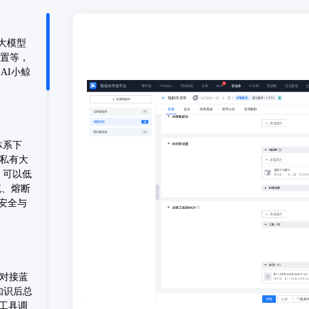
大模型
配置等，
AI小鲸
体系下
/私有大
成，可以低
流、熔断
安全与
答对接蓝
知识后总
“工具调