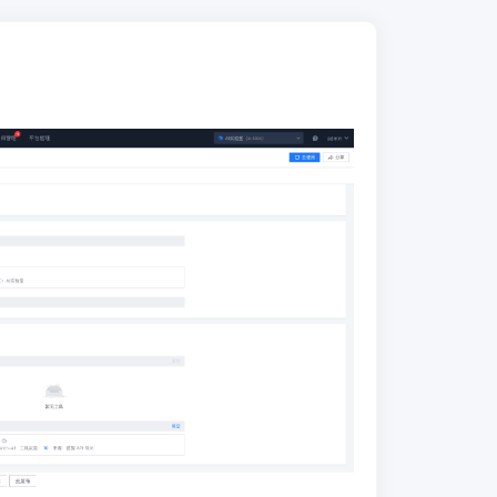
等）、支持一键发布到蓝鲸开发者中心、
支持多渠道接入等功能，还支持基于配置
生成的框架深度定制开发扩展。