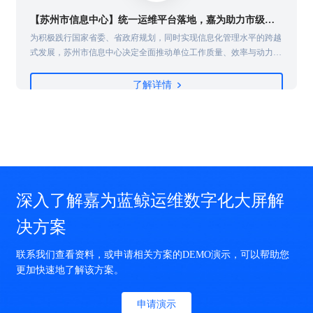
【苏州市信息中心】统一运维平台落地，嘉为助力市级政府数字化转型！
实
为积极践行国家省委、省政府规划，同时实现信息化管理水平的跨越
，
式发展，苏州市信息中心决定全面推动单位工作质量、效率与动力的
变革，在信息化体系上建立统一运维运营管理体系，护航业务快速及
络
稳定发展，实现技术与业务的快速融合......
了解详情
理
求
深入了解嘉为蓝鲸运维数字化大屏解
决方案
联系我们查看资料，或申请相关方案的DEMO演示，可以帮助您
更加快速地了解该方案。
申请演示