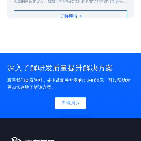
业务创
民生证券携手嘉为蓝鲸开展了敏捷实践培训项目。近日，咨询培训项
建设，
目圆满落幕并于现场进行颁奖仪式，这标志着民生证券的组织敏捷转
稳敏双
型正式迈出新的步伐，为后续实现通过组织敏捷带动金融科技创新，
了解详情
”。
提高工程技术能力，进一步强化企业敏捷实践能力打下了坚实的基
础。
深入了解研发质量提升解决方案
联系我们查看资料，或申请相关方案的DEMO演示，可以帮助您
更加快速地了解该方案。
申请演示