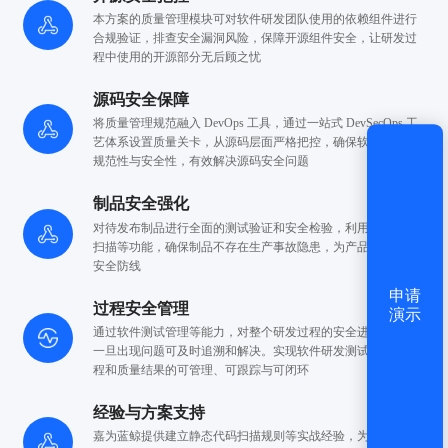
本方案的质量管理模块可对软件研发团队使用的依赖组件进行
合规
验证，排查安全漏洞风险，保障开源组件安全，让研发
过
获取验证码
程中使用的开源部分无后顾之忧
源码安全保障
登录
将质量管理规范融入 DevOps 工具，通过一站式 DevSecOps 工
艺
体系设置质量关卡，从源码层面严格把控，确保
软件研发的
还没有账号？
立即注册
规范性与安全性，有效解决源码安全问题
制品安全强化
对待发布制品进行全面的测试验证和安全检验，利用制品安全
扫描等功能，确保制品不存在生产事故隐患，为
产品上线筑牢
安全防线
申请
过程安全管理
演示
通过软件测试管理等能力，对整个研发过程的安全进行监控，
一旦出现
问题可及时追溯和解决。实现软件研发测试
方案、过
程和质量结果的可管理、可
跟踪与可闭环
经验与方案支持
嘉为蓝鲸提供建立静态代码扫描规则等实战经验，为企业
提供