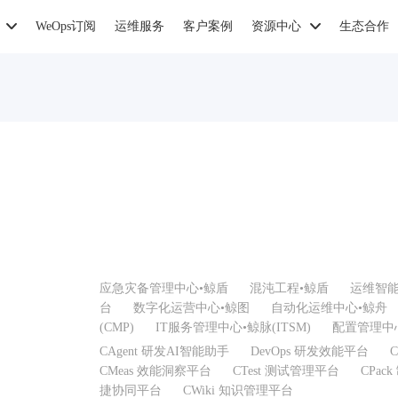
WeOps订阅
运维服务
客户案例
资源中心
生态合作
应急灾备管理中心•鲸盾
混沌工程•鲸盾
运维智能
台
数字化运营中心•鲸图
自动化运维中心•鲸舟
(CMP)
IT服务管理中心•鲸脉(ITSM)
配置管理中心
CAgent 研发AI智能助手
DevOps 研发效能平台
CMeas 效能洞察平台
CTest 测试管理平台
CPac
捷协同平台
CWiki 知识管理平台