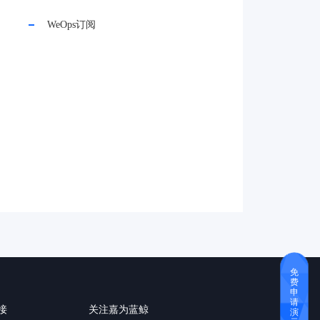
WeOps订阅
免
费
申
请
接
关注嘉为蓝鲸
演