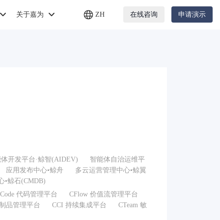
关于嘉为
ZH
在线咨询
申请演示
体开发平台·鲸智(AIDEV)
智能体自治运维平
应用发布中心•鲸舟
多云运营管理中心•鲸翼
•鲸石(CMDB)
CCode 代码管理平台
CFlow 价值流管理平台
k 制品管理平台
CCI 持续集成平台
CTeam 敏