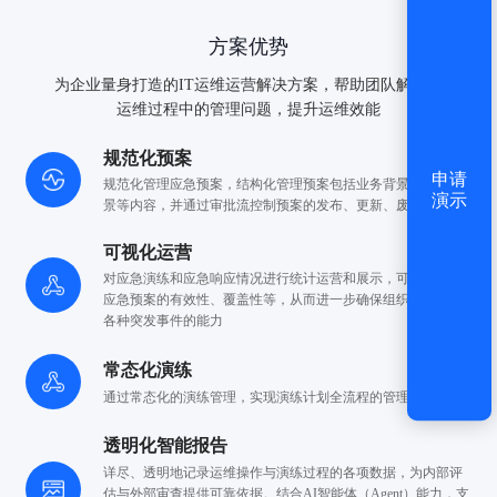
方案优势
为企业量身打造的IT运维运营解决方案，帮助团队解决IT
运维过程中的管理问题，提升运维效能
规范化预案
申请
规范化管理应急预案，结构化管理预案包括业务背景、应急
场
演示
景等内容，并通过审批流控制预案的
发布、更新、废止过程
可视化运营
对应急演练和应急响应情况进行统计运营和展示，可视化
评估
应急预案的有效性、覆盖性等，从而进一步
确保组织具备应对
各种突发事件的能力
常态化演练
通过常态化的演练管理，实现演练计划
全流程的管理和实施
透明化智能报告
详尽、透明地记录运维操作与演练过程的各项数据，为内部评
估与外部审查提供可靠依据。结合AI智能体（Agent）能力，支