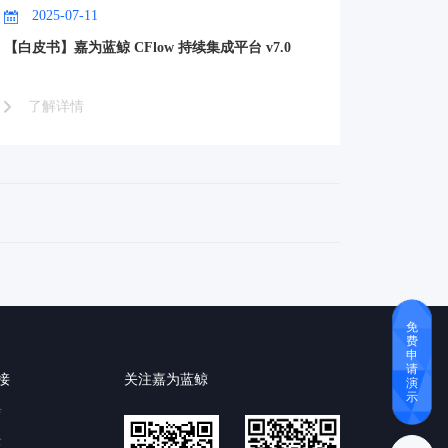
2025-07-11
【白皮书】嘉为蓝鲸 CFlow 持续集成平台 v7.0
了解详情
免
费
申
请
接
关注嘉为蓝鲸
演
示
育
云