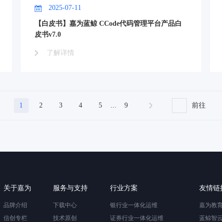
2025-07-11
【白皮书】嘉为蓝鲸 CCode代码管理平台产品白
皮书v7.0
了解详情
1
2
3
4
5
...
9
前往
关于嘉为
服务与支持
行业方案
友情链
品牌介绍
下载中心
银行业一体化运维
嘉为教
信创专栏
技术原创
证券行业一体化运维
蓝鲸智