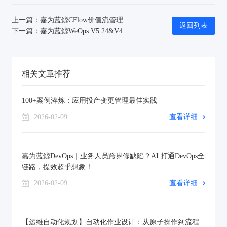
上一篇：嘉为蓝鲸CFlow价值流管理平台：研发资源黑洞，终结需求返工
返回列表
下一篇：嘉为蓝鲸WeOps V5.24&V4.24告别繁琐文档，专注运维核心
相关文章推荐
100+案例淬炼：应用投产变更管理最佳实践
2026-02-09
查看详细
嘉为蓝鲸DevOps｜业务人员跨界修缺陷？AI 打通DevOps全
链路，提效超乎想象！
2026-02-09
查看详细
【运维自动化规划】自动化作业设计：从原子操作到流程