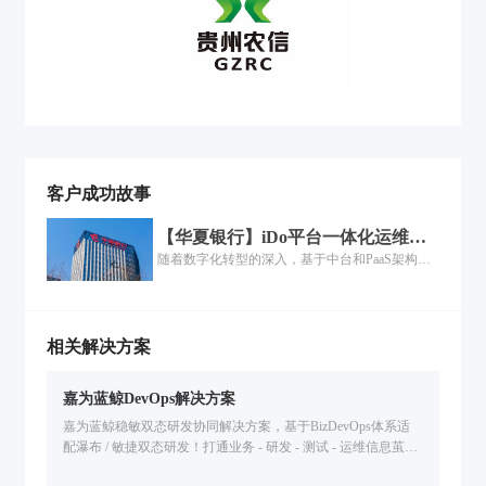
客户成功故事
【华夏银行】iDo平台一体化运维的
落地过程
随着数字化转型的深入，基于中台和PaaS架构的
一体化运维建设也在各行各业快速展开，但是如
何将运维平台本身的能力与企业已有的工具能力
进行中台化整合、工具场景如何联动，是个复杂
而庞大的工程......
相关解决方案
嘉为蓝鲸DevOps解决方案
嘉为蓝鲸稳敏双态研发协同解决方案，基于BizDevOps体系适
配瀑布 / 敏捷双态研发！打通业务 - 研发 - 测试 - 运维信息茧
房，统一管理研发资产，全流程度量分析，解决研发效能低、