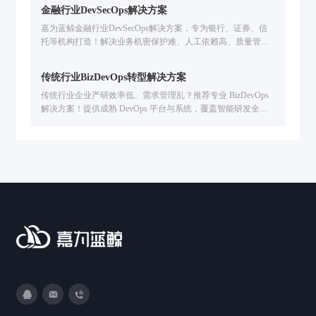
协同难问题，已服务金融 / 汽车等行业企业提升交付效率。
金融行业DevSecOps解决方案
嘉为蓝鲸金融行业DevSecOps解决方案，专为银行、证券、信
托等机构打造！解决业务机密保护难、人工依赖高、质量管控
弱、度量分析难痛点，提供本地化 / 混合云部署、全生命周期
质量管控、研发数据可视化，助力提升数字业务交付效率 & 数
传统行业BizDevOps转型解决方案
字资产安全
传统行业企业产研效率低、需求管理乱？推荐专业 BizDevOps
解决方案！提供成熟 DevOps 平台与系统，覆盖智能研发全流
程，从需求管理到交付运维全链路提效，助力企业敏捷转型与
数字创新。
3593213400
DevOps@canway.net
020-38847288