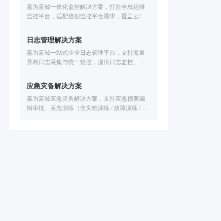
嘉为蓝鲸一体化监控解决方案，打造全栈运维
监控平台，适配信创监控平台需求，覆盖云/容
器 /数据库/中间件等IT设施全场景监控。解决技
术适配难、工具联动弱、故障定位慢等问题，
日志管理解决方案
提供智能化告警处置、故障自愈、全生命周期
嘉为蓝鲸一站式企业日志管理平台，支持海量
告警管理，已服务中信建投、广州公交、福田
异构日志采集与统一管控，提供日志监控、日
汽车等企业，助力提升运维效率，保障业务稳
志报警、日志分析、日志可视化能力，可实现
定运行。
智能故障定位、安全审计、业务链路追踪，已
应急灾备解决方案
服务公交、金融、医疗、制造等行业，助力企
嘉为蓝鲸应急灾备解决方案，支持应急预案编
业提速排障效率。
辑审批、应急演练（含灾难演练 / 故障演练 / 应
急故障演练 / 应急预案演练）全流程管理，联动
备份系统实现自动化处置，达成 “1 分钟发现、5
分钟响应、10 分钟恢复”，已服务公交集团、基
金、汽车等多行业客户，保障业务连续不中
断。