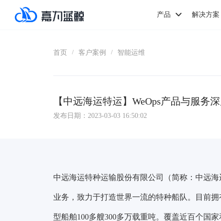
产品
解决方案
首页
客户案例
智能运维
/
/
【中远海运特运】WeOps产品与服务
发布日期：2023-03-03 16:50:02
中远海运特种运输股份有限公司（简称：中远海
业务，致力于打造世界一流的特种船队。目前拥
型船舶100多艘300多万载重吨。覆盖近百个国