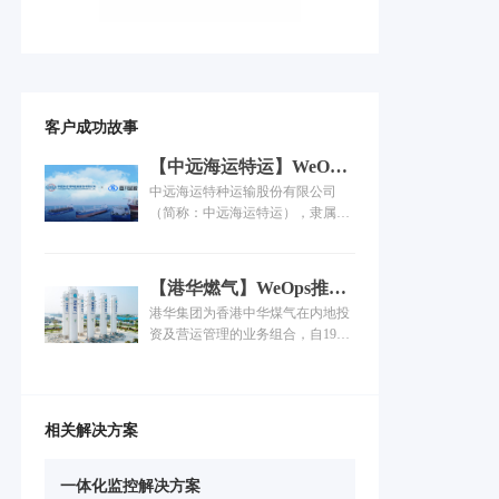
客户成功故事
【中远海运特运】WeOps
产品与服务深度融合，为
中远海运特种运输股份有限公司
业务系统安全稳定保驾护
（简称：中远海运特运），隶属于
航！
中国远洋海运集团，主营特种船运
输及相关业务，致力于打造世界一
流的特种船队。目前拥有规模和综
【港华燃气】WeOps推动
合实力居世界前列的特种运输船
运维效能提升，托举业务
港华集团为香港中华煤气在内地投
队，经营管理各类型船舶100多艘
智慧运行！
资及营运管理的业务组合，自1994
300多万载重吨。覆盖近百个国家
年进入内地以来持续深耕燃气市
和地区、200多个港口的全球服务
场，业务覆盖天然气上、中、下
网络......
游，目前在24个省、自治区及直辖
市经营逾300个燃气项目，服务客
相关解决方案
户逾4000万户......
一体化监控解决方案