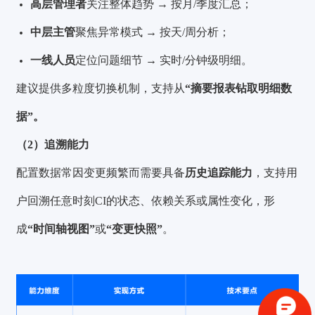
高层管理者
关注整体趋势 → 按月/季度汇总；
中层主管
聚焦异常模式 → 按天/周分析；
一线人员
定位问题细节 → 实时/分钟级明细。
建议提供多粒度切换机制，支持从
“摘要报表钻取明细数
据”。
（2）追溯能力
配置数据常因变更频繁而需要具备
历史追踪能力
，支持用
户回溯任意时刻CI的状态、依赖关系或属性变化，形
成
“时间轴视图”
或
“变更快照”
。
验证码登录
密码登录