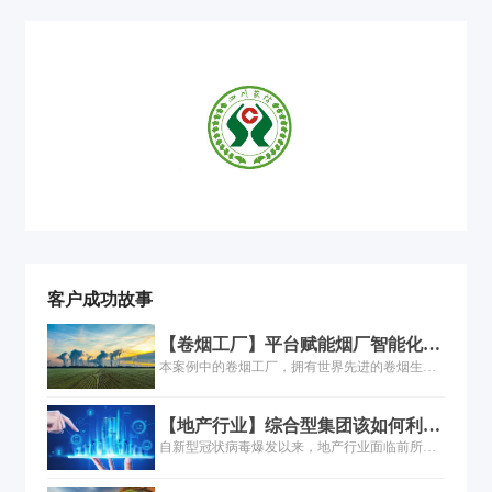
客户成功故事
【卷烟工厂】平台赋能烟厂智能化转
型实践
本案例中的卷烟工厂，拥有世界先进的卷烟生产
设备和现代化物流系统，是专为某知名品牌量身
打造，集生产、研发和物流于一体的现代化卷烟
【地产行业】综合型集团该如何利用
工厂，也是国家烟草专卖局确定的卷烟制造示范
数字化转型支撑磅礴多元的服务？
自新型冠状病毒爆发以来，地产行业面临前所未
基地，年生产能力可达120万箱。
有的挑战，业务线上化已成为全面需求，某大型
地产集团积极做出业务调整，全面实施线上卖