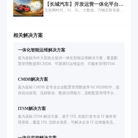
【长城汽车】开发运营一体化平台落
房。通过线上应用服务，客户可以选择在线上享
地，车企深化数字化转型！
互联网时代，AI、5G、大数据、万物互联等新技
受看房、推荐及认购等一站式服务，该大型集团
术推动着各行业态的转变与发展，汽车行业顺势
打破时间与空间的限制，为客户提供安全且便捷
而动，在技术上致力于让汽车更加聪明、环保；
的服务。
在管理上以互联网打破时间与空间的限制进行协
同，让周转更迅速、让成本有效控制；在业务上
相关解决方案
提供精细化、定制化、多元化的服务。“行业领
先”不再仅限于产品的市场定位，同时也受管理、
一体化智能运维解决方案
服务与技术支持的影响。
嘉为蓝鲸为中大型政企提供一体化智能运维解决方案，覆盖配
置管理数据库CMDB、可观测IT运维监控、IT服务管理ITSM、
自动化运维、IT灾备应急、多云管理CMP、智能运维大模型开
发等企业IT运维场景。基于腾讯蓝鲸PaaS的海量实践，支持国
CMDB解决方案
产信创环境，提升运维效率。免费申请方案演示。
嘉为蓝鲸 CMDB 是专业企业配置管理数据库与CMDB软件，提
供自动发现、流程联动、数据治理能力，适配配置管理平台需
求，助力企业破解IT运维痛点，构建可信配置数据体系。
ITSM解决方案
嘉为蓝鲸 ITSM 解决方案，基于 ITIL 实践打造专业 IT 服务管
理系统，覆盖 ITIL 流程全场景，可解决企业 IT 运维服务流程
僵化、响应慢、难集成问题；融合低代码 + 自动化 + ITOM 集
成能力，助力运维合规化、效率提升，降低运营成本。
一体化监控解决方案