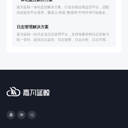
嘉为蓝鲸一体化监控解决方案，打造全栈运维监控平台，适配
信创监控平台需求，覆盖云/容器 /数据库/中间件等IT设施全场
景监控。解决技术适配难、工具联动弱、故障定位慢等问题，
提供智能化告警处置、故障自愈、全生命周期告警管理，已服
日志管理解决方案
务中信建投、广州公交、福田汽车等企业，助力提升运维效
率，保障业务稳定运行。
嘉为蓝鲸一站式企业日志管理平台，支持海量异构日志采集与
统一管控，提供日志监控、日志报警、日志分析、日志可视化
能力，可实现智能故障定位、安全审计、业务链路追踪，已服
务公交、金融、医疗、制造等行业，助力企业提速排障效率。
3593213400
DevOps@canway.net
020-38847288