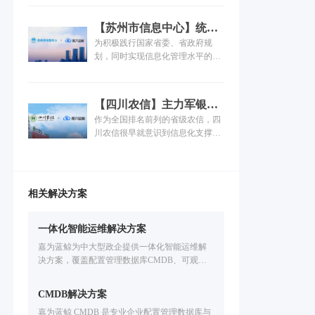
字化转型的浪潮。运营商对运维的
维工具系统个性化如何增强？这都
质量和稳定性有着极高的要求，在
是医院信息科亟待解决的重要问
【苏州市信息中心】统一
复杂ICT环境下，如何借助大数
题。
运维平台落地，嘉为助力
为积极践行国家省委、省政府规
据、智能化等数字技术和工具，实
市级政府数字化转型！
划，同时实现信息化管理水平的跨
现高效高质运维管理，成为运营商
越式发展，苏州市信息中心决定全
探索的重要话题...
面推动单位工作质量、效率与动力
的变革，在信息化体系上建立统一
【四川农信】主力军银行
运维运营管理体系，护航业务快速
里的智慧运维力量
作为全国排名前列的省级农信，四
及稳定发展，实现技术与业务的快
川农信很早就意识到信息化支撑的
速融合......
重要性，并建设了众多自动化运维
工具。然而随着业务的高歌猛进，
IT规模成倍数增长。原有运维工具
分散带来的问题日益凸显，部分运
相关解决方案
维能力不足，限制了运维管理工作
效率的进一步提升，难以满足新业
务环境运维需求。如何进行多数据
一体化智能运维解决方案
中心统一运维建设？如何整合原有
嘉为蓝鲸为中大型政企提供一体化智能运维解
零散工具进行体系化发展建设？如
决方案，覆盖配置管理数据库CMDB、可观测IT
何释放技术人员创新活力？如何满
运维监控、IT服务管理ITSM、自动化运维、IT
足个性化定制与自主可控要求？等
灾备应急、多云管理CMP、智能运维大模型开
等问题摆在了四川农信运维部门面
CMDB解决方案
发等企业IT运维场景。基于腾讯蓝鲸PaaS的海量
前。
嘉为蓝鲸 CMDB 是专业企业配置管理数据库与
实践，支持国产信创环境，提升运维效率。免