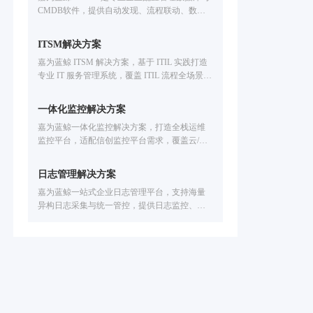
CMDB软件，提供自动发现、流程联动、数据
费申请方案演示。
治理能力，适配配置管理平台需求，助力企业
破解IT运维痛点，构建可信配置数据体系。
ITSM解决方案
嘉为蓝鲸 ITSM 解决方案，基于 ITIL 实践打造
专业 IT 服务管理系统，覆盖 ITIL 流程全场景，
可解决企业 IT 运维服务流程僵化、响应慢、难
集成问题；融合低代码 + 自动化 + ITOM 集成
一体化监控解决方案
能力，助力运维合规化、效率提升，降低运营
嘉为蓝鲸一体化监控解决方案，打造全栈运维
成本。
监控平台，适配信创监控平台需求，覆盖云/容
器 /数据库/中间件等IT设施全场景监控。解决技
术适配难、工具联动弱、故障定位慢等问题，
日志管理解决方案
提供智能化告警处置、故障自愈、全生命周期
嘉为蓝鲸一站式企业日志管理平台，支持海量
告警管理，已服务中信建投、广州公交、福田
异构日志采集与统一管控，提供日志监控、日
汽车等企业，助力提升运维效率，保障业务稳
志报警、日志分析、日志可视化能力，可实现
定运行。
智能故障定位、安全审计、业务链路追踪，已
服务公交、金融、医疗、制造等行业，助力企
业提速排障效率。