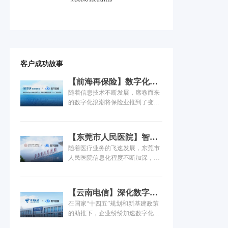
客户成功故事
【前海再保险】数字化运
维管理的实践之路！
随着信息技术不断发展，席卷而来
的数字化浪潮将保险业推到了变革
和创新的风口浪尖。作为金融保险
领域的重要组成部分，前海再保险
在发挥“减震器”功效、推动巨灾保
【东莞市人民医院】智慧
险体系建设的同时，全面推进 “战
为引，三甲医院落地一体
随着医疗业务的飞速发展，东莞市
略规划与组织流程建设”、“业务经
化运维实践
人民医院信息化程度不断加深，医
营管理数字化”、“数据能力建
院的系统、设备持续叠加，IT规模
设”、“科技能力建设”以及“风险防
不断扩大，信息科面临的IT运维需
范”五个方面的建设工作，其中，数
求量与复杂度逐级递增，东莞市人
字化系统的建设和运维服务的重任
【云南电信】深化数字化
民医院对信息系统的连续性、稳定
落到了IT部门肩上，这无疑给运维
运维能力，支撑“数字云
在国家“十四五”规划和新基建政策
性要求也进一步提高。运维安全和
团队带来巨大的挑战...
南”建设倍道而进
的助推下，企业纷纷加速数字化转
敏捷性如何同时保障？如何快速发
型，运营商以5G为契机也加入了数
现、准确定位、避免故障损失？运