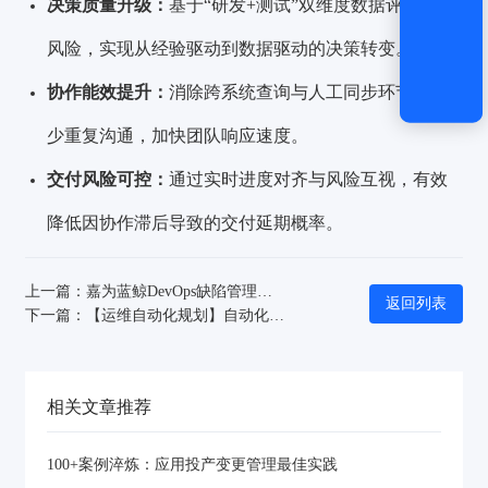
决策质量升级：
基于“研发+测试”双维度数据评估发布
风险，实现从经验驱动到数据驱动的决策转变。
协作能效提升：
消除跨系统查询与人工同步环节，减
少重复沟通，加快团队响应速度。
交付风险可控：
通过实时进度对齐与风险互视，有效
降低因协作滞后导致的交付延期概率。
上一篇：嘉为蓝鲸DevOps缺陷管理协同中枢：破解 “单测多研” 质量困局，打造高效协同新范式
返回列表
下一篇：【运维自动化规划】自动化作业设计：从原子操作到流程编排的工程化实践
相关文章推荐
100+案例淬炼：应用投产变更管理最佳实践