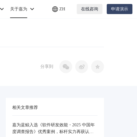
关于嘉为
ZH
在线咨询
申请演示
分享到
相关文章推荐
嘉为蓝鲸入选《软件研发效能・2025 中国年
度调查报告》优秀案例，标杆实力再获认