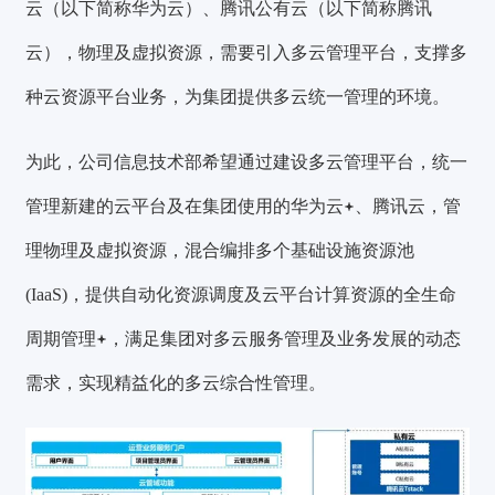
云（以下简称华为云）、腾讯公有云（以下简称腾讯
云），物理及虚拟资源，需要引入多云管理平台，支撑多
种云资源平台业务，为集团提供多云统一管理的环境。
为此，公司信息技术部希望通过建设多云管理平台，统一
管理新建的云平台及在集团使用的
华为云
、腾讯云，管
理物理及虚拟资源，混合编排多个基础设施资源池
(IaaS)，提供自动化资源调度及云平台计算资源的
全生命
周期管理
，满足集团对多云服务管理及业务发展的动态
需求，实现精益化的多云综合性管理。