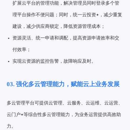
扩展云平台的管理功能
，解决管理员同时登录多个管
理平台操作不便问题；同时，统一
云投资
，减少重复
建设，减少供应商锁定，降低资源管理成本；
资源灵活、统一申请和调配
，提高资源申请效率和交
付效率；
实现云资源的监控告警
，故障响应及时。
0
3. 强化多云管理能力，赋能云上业务发展
多云管理平台可提供云管理、云服务、云运维、云运营、
云门户
等综合性多云管理能力，为业务运营提供高效助
力。