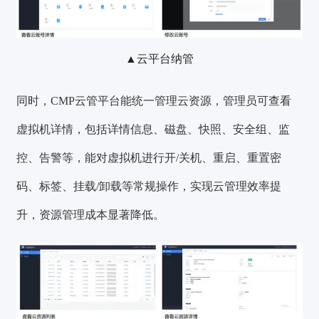
▲云平台纳管
同时，CMP云管平台能统一管理云资源，管理员可查看
虚拟机详情，包括详情信息、磁盘、快照、安全组、监
控、告警等，能对虚拟机进行开/关机、重启、重置密
码、标签、挂载/卸载等常规操作，实现云管理效率提
升，资源管理成本显著降低。