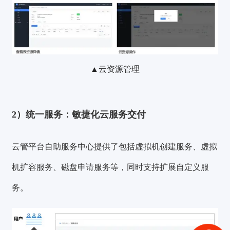
▲云资源管理
2）统一服务：敏捷化云服务交付
云管平台自助服务中心提供了包括虚拟机创建服务、虚拟
机扩容服务、磁盘申请服务等，同时支持扩展自定义服
务。
验证码登录
密码登录