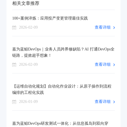
相关文章推荐
100+案例淬炼：应用投产变更管理最佳实践
2026-02-09
查看详细
嘉为蓝鲸DevOps｜业务人员跨界修缺陷？AI 打通DevOps全
链路，提效超乎想象！
2026-02-09
查看详细
【运维自动化规划】自动化作业设计：从原子操作到流程
编排的工程化实践
2026-01-09
查看详细
嘉为蓝鲸DevOps研发测试一体化：从信息孤岛到双向穿