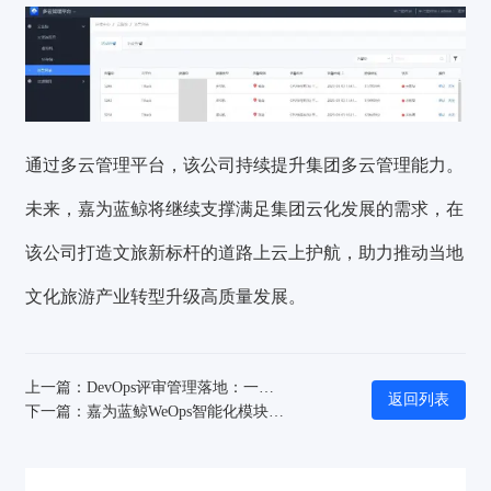
通过多云管理平台，该公司持续提升集团多云管理能力。
未来，嘉为蓝鲸将继续支撑满足集团云化发展的需求，在
该公司打造文旅新标杆的道路上云上护航，助力推动当地
文化旅游产业转型升级高质量发展。
上一篇：DevOps评审管理落地：一站式解决研发资源对象评审难题
返回列表
下一篇：嘉为蓝鲸WeOps智能化模块：AI赋能Jenkins，智能构建流水线