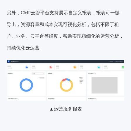
另外，CMP云管平台支持展示自定义报表，报表可一键
导出，资源容量和成本实现可视化分析，包括不限于租
户、业务、云平台等维度，帮助实现精细化的运营分析，
持续优化云运营。
▲运营服务报表