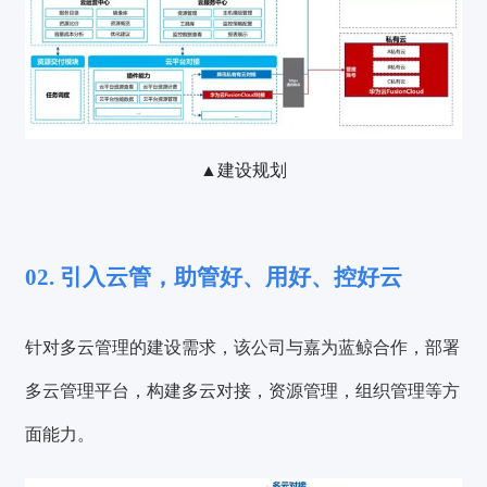
▲建设规划
02. 引入云管，助管好、用好、控好云
针对多云管理的建设需求，该公司与嘉为蓝鲸合作，部署
多云管理平台，构建多云对接，资源管理，组织管理等方
面能力。