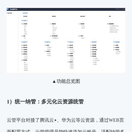
▲功能总览图
1）统一纳管：多元化云资源统管
云管平台对接了
腾讯云
、华为云等云资源，通过WEB页
面配置方式，云管管理员能快速添加云账号，适配纳管多