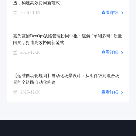
透，构建高效协同新范式
2026-01-09
查看详细
嘉为蓝鲸DevOps缺陷管理协同中枢：破解 “单测多研” 质量
困局，打造高效协同新范式
2025-12-26
查看详细
【运维自动化规划】自动化场景设计：从组件级到混合场
景的全链路自动化构建
2025-12-26
查看详细