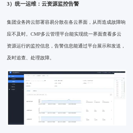
3）统一运维：云资源监控告警
集团业务跨云部署容易分散在各云界面，从而造成故障响
应不及时。CMP多云管理平台能实现统一界面查看多云
资源运行的监控信息，告警信息能通过平台展示和发送，
及时追查、处理故障。