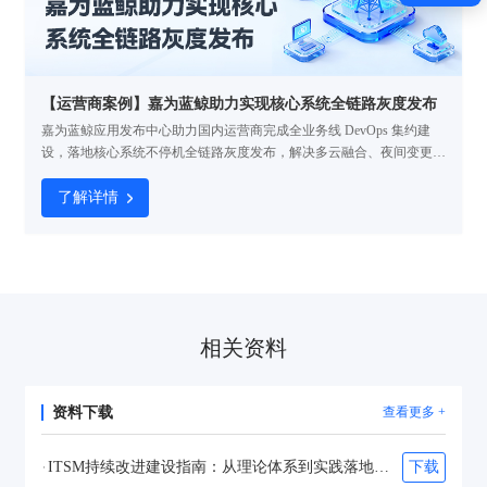
【运营商案例】嘉为蓝鲸助力实现核心系统全链路灰度发布
嘉为蓝鲸应用发布中心助力国内运营商完成全业务线 DevOps 集约建
设，落地核心系统不停机全链路灰度发布，解决多云融合、夜间变更低
效、故障影响大等行业痛点，实现敏捷规模化与创新实用化，大幅降本
提效并保障业务连续性。
了解详情
相关资料
资料下载
查看更多 +
ITSM持续改进建设指南：从理论体系到实践落地（2026）
下载