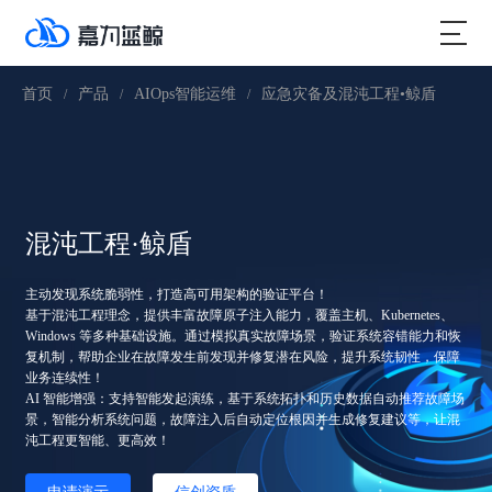
首页
产品
AIOps智能运维
应急灾备及混沌工程•鲸盾
/
/
/
混沌工程·鲸盾
主动发现系统脆弱性，打造高可用架构的验证平台！
基于混沌工程理念，提供丰富故障原子注入能力，覆盖主机、Kubernetes、
Windows 等多种基础设施。通过模拟真实故障场景，验证系统容错能力和恢
复机制，帮助企业在故障发生前发现并修复潜在风险，提升系统韧性，保障
业务连续性！
AI 智能增强：支持智能发起演练，基于系统拓扑和历史数据自动推荐故障场
景，智能分析系统问题，故障注入后自动定位根因并生成修复建议等，让混
沌工程更智能、更高效！