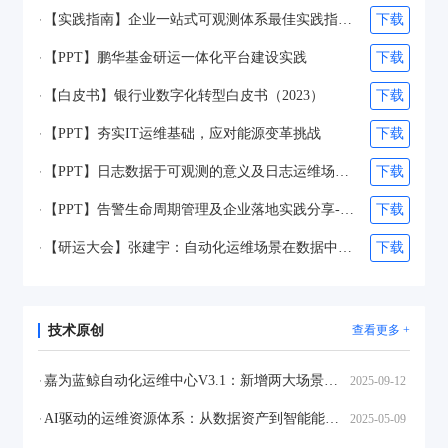
【实践指南】企业一站式可观测体系最佳实践指南（2025）
下载
【PPT】鹏华基金研运一体化平台建设实践
下载
【白皮书】银行业数字化转型白皮书（2023）
下载
【PPT】夯实IT运维基础，应对能源变革挑战
下载
【PPT】日志数据于可观测的意义及日志运维场景和工具实践-夏子承&杨诗琪
下载
【PPT】告警生命周期管理及企业落地实践分享-张之得&吴维柯
下载
【研运大会】张建宇：自动化运维场景在数据中心落地之网络策略自动化管理
下载
技术原创
查看更多 +
嘉为蓝鲸自动化运维中心V3.1：新增两大场景、大模型赋能、场景全面优化，构建更安全更高效的自动化运维体系
2025-09-12
AI驱动的运维资源体系：从数据资产到智能能力的全面升级
2025-05-09